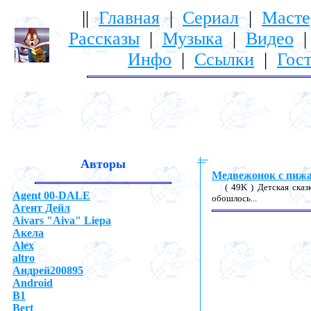
||
Главная
|
Сериал
|
Масте
Рассказы
|
Музыка
|
Видео
Инфо
|
Ссылки
|
Гост
Авторы
Медвежонок с пиж
( 49K ) Детская сказ
Agent 00-DALE
обошлось...
Агент Дейл
Aivars "Aiva" Liepa
Акела
Alex
altro
Андрей200895
Android
B1
Bert