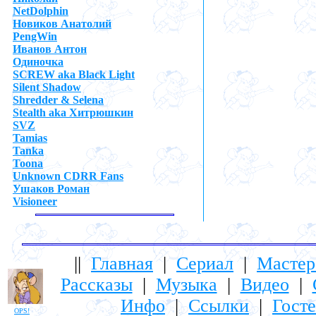
NetDolphin
Новиков Анатолий
PengWin
Иванов Антон
Одиночка
SCREW aka Black Light
Silent Shadow
Shredder & Selena
Stealth aka Хитрюшкин
SVZ
Tamias
Tanka
Toona
Unknown CDRR Fans
Ушаков Роман
Visioneer
||
Главная
|
Сериал
|
Мастер
Рассказы
|
Музыка
|
Видео
|
Инфо
|
Ссылки
|
Госте
OPS!