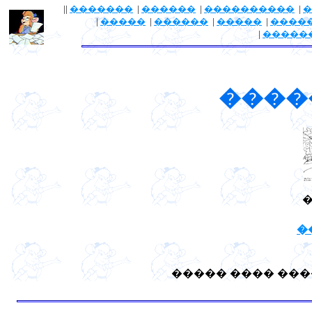
||
�������
|
������
|
����������
|
�
|
�����
|
������
|
�����
|
����
|
�����
����
�
����� ���� ���