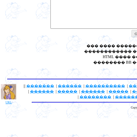
��� ���� ����
������������ ��
HTML ���� 
�������� BB ����: [
||
�������
|
������
|
����������
|
��
|
������
|
�����
|
������
|
�����
|
�
|
��������
|
�����
URL
Copy