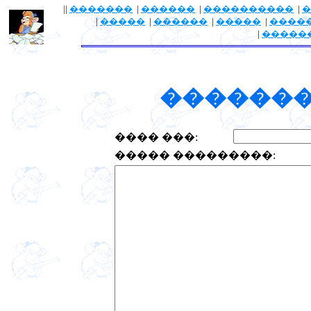
||
�������
|
������
|
����������
|
�
|
�����
|
������
|
�����
|
����
|
�����
�������
���� ���:
����� ���������: