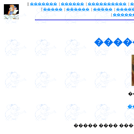
||
�������
|
������
|
����������
|
�
|
�����
|
������
|
�����
|
����
|
�����
����
�
�
����� ���� ���