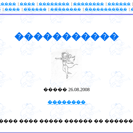
�����
|
����
|
��������
|
��������
|
������
�
|
����
|
������
|
��������
|
�����������
|
�����������
����� 26.08.2008
��������
���� ���� ����� ������ �� ������