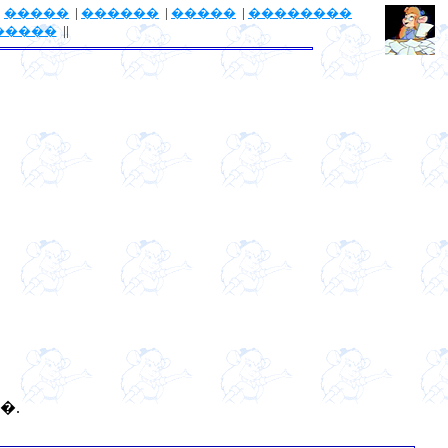
|
�����
|
������
|
�����
|
��������
�����
||
�.