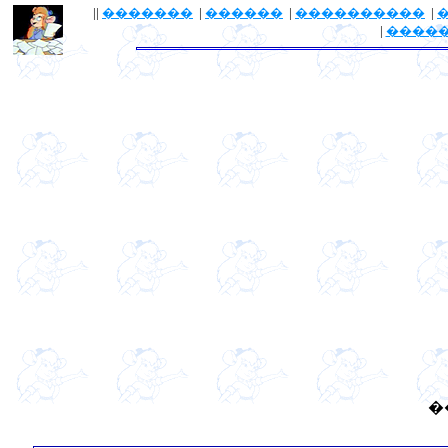
||
�������
|
������
|
����������
|
|
����
�