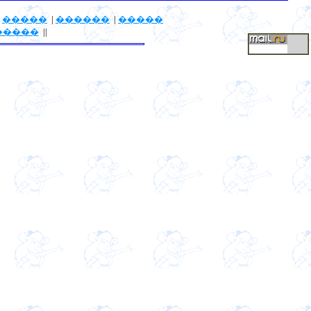
|
�����
|
������
|
�����
�����
||