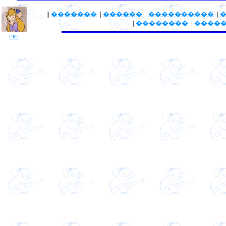
||
�������
|
������
|
����������
|
|
��������
|
����
URL