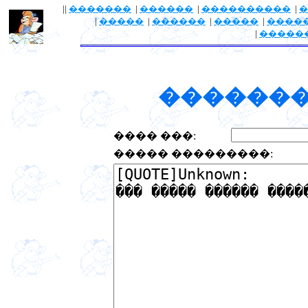
||
�������
|
������
|
����������
|
�
|
�����
|
������
|
�����
|
����
|
�����
�������
���� ���:
����� ���������: