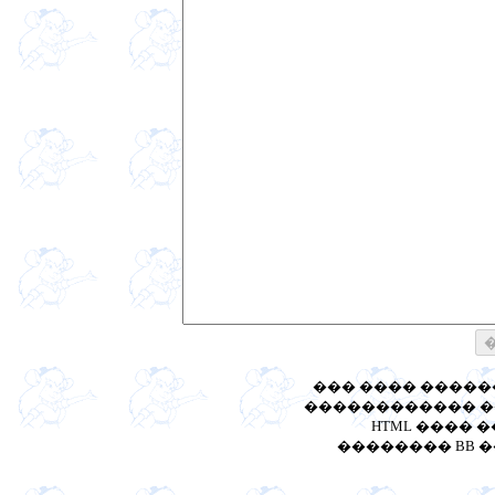
��� ���� ����
������������ ��
HTML ���� 
�������� BB ����: [