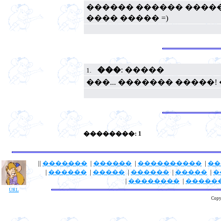
������ ������ �����
���� ����� =)
���
: �����
1.
���... ������� �����!
��������: 1
||
�������
|
������
|
����������
|
��
|
������
|
�����
|
������
|
�����
|
�
|
��������
|
�����
URL
Copy