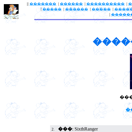
||
�������
|
������
|
����������
|
�
|
�����
|
������
|
�����
|
����
|
�����
����
���
�
���
: SixthRanger
2.