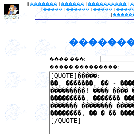
||
�������
|
������
|
����������
|
�
|
�����
|
������
|
�����
|
����
|
�����
�������
���� ���:
����� ���������: