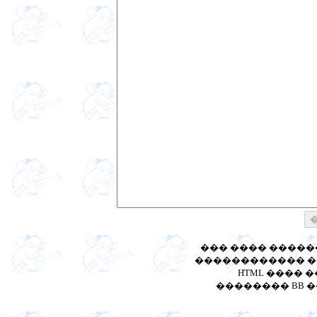
��� ���� ����
������������ ��
HTML ���� 
�������� BB ����: [