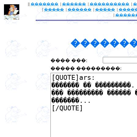
||
�������
|
������
|
����������
|
�
|
�����
|
������
|
�����
|
����
|
�����
�������
���� ���:
����� ���������: