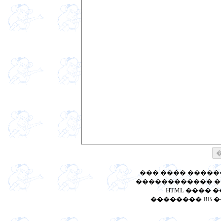
��� ���� ����
������������ ��
HTML ���� 
�������� BB ����: [