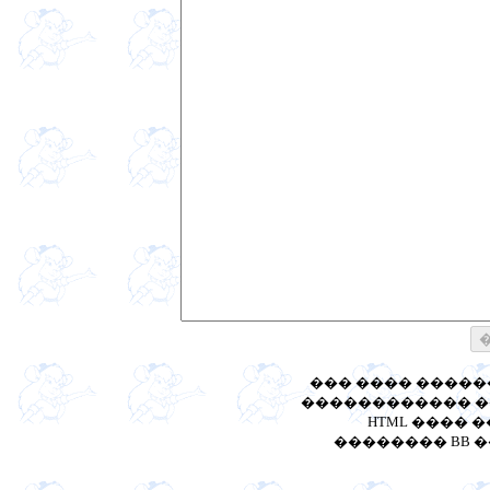
��� ���� ����
������������ ��
HTML ���� 
�������� BB ����: [