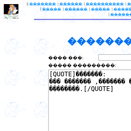
||
�������
|
������
|
����������
|
�
|
�����
|
������
|
�����
|
����
|
�����
�������
���� ���:
����� ���������: